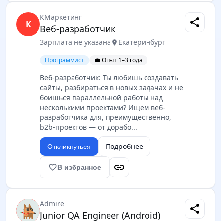
КМаркетинг
share
К
Веб-разработчик
Зарплата не указана
Екатеринбург
location_on
Программист
💼 Опыт 1–3 года
Веб-разработчик: Ты любишь создавать
сайты, разбираться в новых задачах и не
боишься параллельной работы над
несколькими проектами? Ищем веб-
разработчика для, преимущественно,
b2b-проектов — от дорабо...
Подробнее
Откликнуться
link
favorite_border
В избранное
Admire
share
Junior QA Engineer (Android)