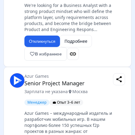
We're looking for a Business Analyst with a
strong product mindset who will define the
platform layer, unify requirements across
products, and become the bridge between
Product and Engineering Respons...
Подробнее
Откликнуться
link
favorite_border
В избранное
Azur Games
share
Senior Project Manager
Зарплата не указана
Москва
location_on
Менеджер
💼 Опыт 3–6 лет
Azur Games – международный издатель и
разработчик мобильных игр. В нашем
портфолио более 150 успешных f2p
проектов в разных жанрах: от