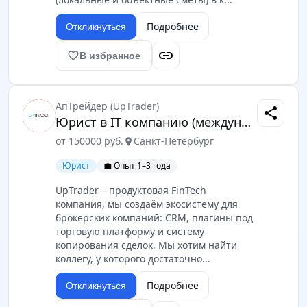
Подробнее
Откликнуться
link
favorite_border
В избранное
АпТрейдер (UpTrader)
share
Юрист в IT компанию (международное право)
от 150000 руб.
Санкт-Петербург
location_on
Юрист
💼 Опыт 1–3 года
UpTrader – продуктовая FinTech
компания, мы создаём экосистему для
брокерских компаний: CRM, плагины под
торговую платформу и систему
копирования сделок. Мы хотим найти
коллегу, у которого достаточно...
Подробнее
Откликнуться