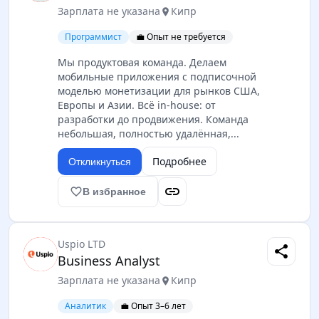
Зарплата не указана
Кипр
location_on
Программист
💼 Опыт не требуется
Мы продуктовая команда. Делаем
мобильные приложения с подписочной
моделью монетизации для рынков США,
Европы и Азии. Всё in-house: от
разработки до продвижения. Команда
небольшая, полностью удалённая,...
Подробнее
Откликнуться
link
favorite_border
В избранное
Uspio LTD
share
Business Analyst
Зарплата не указана
Кипр
location_on
Аналитик
💼 Опыт 3–6 лет