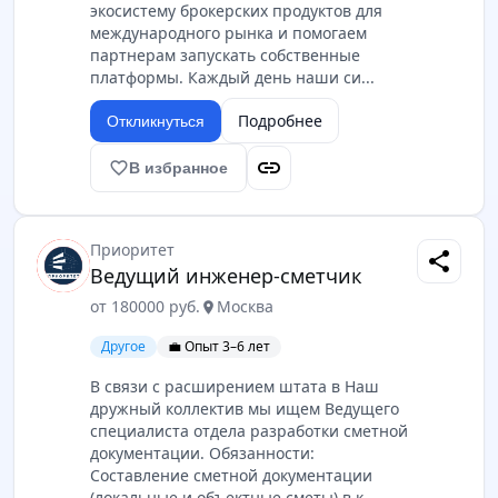
экосистему брокерских продуктов для
международного рынка и помогаем
партнерам запускать собственные
платформы. Каждый день наши си...
Подробнее
Откликнуться
link
favorite_border
В избранное
Приоритет
share
Ведущий инженер-сметчик
от 180000 руб.
Москва
location_on
Другое
💼 Опыт 3–6 лет
В связи с расширением штата в Наш
дружный коллектив мы ищем Ведущего
специалиста отдела разработки сметной
документации. Обязанности:
Составление сметной документации
(локальные и объектные сметы) в к...