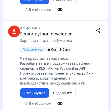
link
favorite_border
В избранное
Альфа-Банк
share
Senior python developer
Зарплата не указана
Москва
location_on
Программист
💼 Опыт 3–6 лет
Чем предстоит заниматься:
Разрабатывать и поддерживать backend-
сервисы и REST API на Python (FastAPI)
Проектировать компоненты системы, API-
контракты, модели данных и
взаимодействие между сервисами Ра...
Подробнее
Откликнуться
link
favorite_border
В избранное