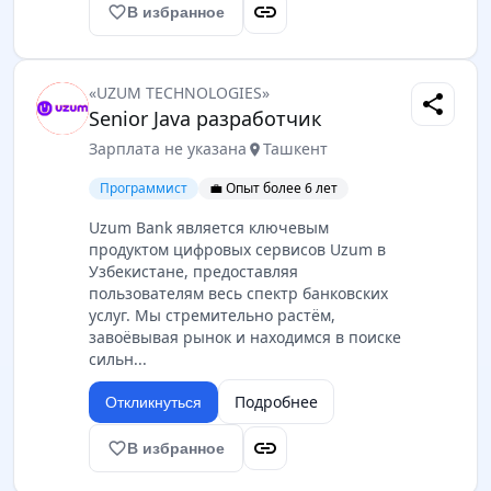
link
favorite_border
В избранное
«UZUM TECHNOLOGIES»
share
Senior Java разработчик
Зарплата не указана
Ташкент
location_on
Программист
💼 Опыт более 6 лет
Uzum Bank является ключевым
продуктом цифровых сервисов Uzum в
Узбекистане, предоставляя
пользователям весь спектр банковских
услуг. Мы стремительно растём,
завоёвывая рынок и находимся в поиске
сильн...
Подробнее
Откликнуться
link
favorite_border
В избранное