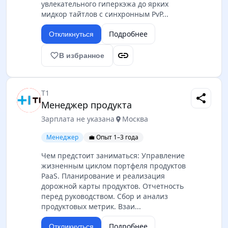
увлекательного гиперкэжа до ярких
мидкор тайтлов с синхронным PvP...
Подробнее
Откликнуться
link
favorite_border
В избранное
Т1
share
Менеджер продукта
Зарплата не указана
Москва
location_on
Менеджер
💼 Опыт 1–3 года
Чем предстоит заниматься: Управление
жизненным циклом портфеля продуктов
PaaS. Планирование и реализация
дорожной карты продуктов. Отчетность
перед руководством. Сбор и анализ
продуктовых метрик. Взаи...
Подробнее
Откликнуться