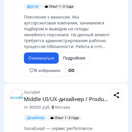
Другое
💼 Опыт 1–3 года
Пояснение к вакансии. Мы
аутсорсинговая компания, занимаемся
подбором и выводом на склады
линейного персонала. На данный момент
требуется администрирование рабочих
процессов Обязанности: Работа в crm...
Подробнее
Откликнуться
link
favorite_border
В избранное
SocialJet
share
Middle UI/UX-дизайнер / Product Designer
от 80000 руб.
Москва
location_on
Дизайнер
💼 Опыт 1–3 года
SocialLead — сервис performance-