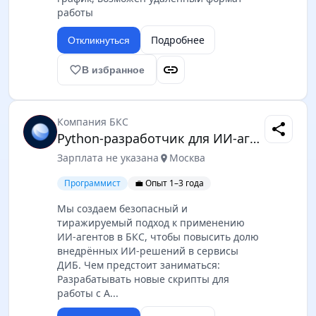
работы
Подробнее
Откликнуться
link
favorite_border
В избранное
Компания БКС
share
Python-разработчик для ИИ-агентов (автоматизация и интеграции)
Зарплата не указана
Москва
location_on
Программист
💼 Опыт 1–3 года
Мы создаем безопасный и
тиражируемый подход к применению
ИИ-агентов в БКС, чтобы повысить долю
внедрённых ИИ-решений в сервисы
ДИБ. Чем предстоит заниматься:
Разрабатывать новые скрипты для
работы с A...