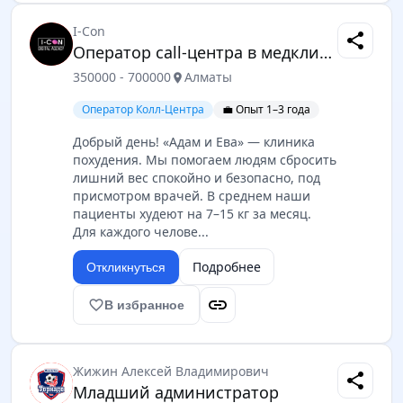
I-Con
share
Оператор call-центра в медклинику
350000 - 700000
Алматы
location_on
Оператор Колл-Центра
💼 Опыт 1–3 года
Добрый день! «Адам и Ева» — клиника
похудения. Мы помогаем людям сбросить
лишний вес спокойно и безопасно, под
присмотром врачей. В среднем наши
пациенты худеют на 7–15 кг за месяц.
Для каждого челове...
Подробнее
Откликнуться
link
favorite_border
В избранное
Жижин Алексей Владимирович
share
Младший администратор