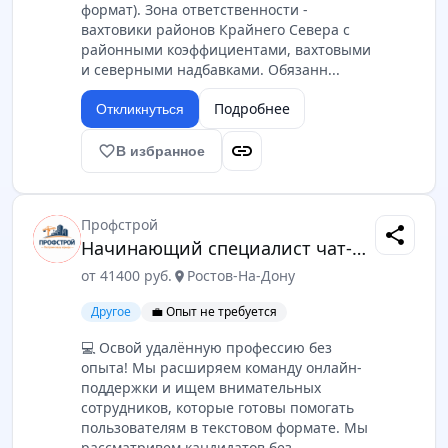
формат). Зона ответственности -
вахтовики районов Крайнего Севера с
районными коэффициентами, вахтовыми
и северными надбавками. Обязанн...
Подробнее
Откликнуться
link
favorite_border
В избранное
Профстрой
share
Начинающий специалист чат-поддержки (без продаж)
от 41400 руб.
Ростов-На-Дону
location_on
Другое
💼 Опыт не требуется
💻 Освой удалённую профессию без
опыта! Мы расширяем команду онлайн-
поддержки и ищем внимательных
сотрудников, которые готовы помогать
пользователям в текстовом формате. Мы
рассматривем кандидатов без...