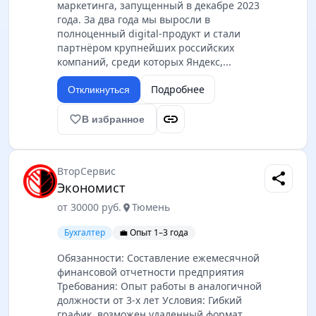
маркетинга, запущенный в декабре 2023
года. За два года мы выросли в
полноценный digital-продукт и стали
партнёром крупнейших российских
компаний, среди которых Яндекс,...
Подробнее
Откликнуться
link
favorite_border
В избранное
ВторСервис
share
Экономист
от 30000 руб.
Тюмень
location_on
Бухгалтер
💼 Опыт 1–3 года
Обязанности: Составление ежемесячной
финансовой отчетности предприятия
Требования: Опыт работы в аналогичной
должности от 3-х лет Условия: Гибкий
график, возможен удаленный формат