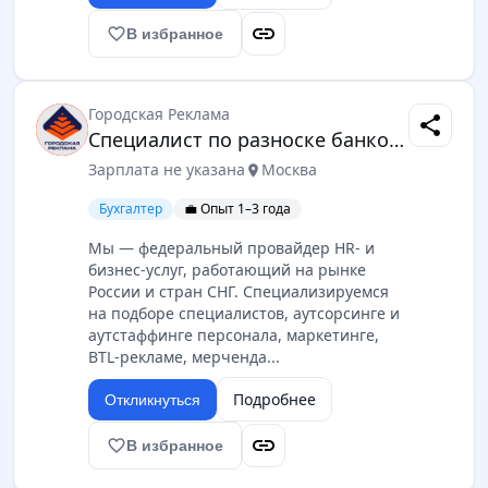
link
favorite_border
В избранное
Городская Реклама
share
Специалист по разноске банковских выписок
Зарплата не указана
Москва
location_on
Бухгалтер
💼 Опыт 1–3 года
Мы — федеральный провайдер HR- и
бизнес-услуг, работающий на рынке
России и стран СНГ. Специализируемся
на подборе специалистов, аутсорсинге и
аутстаффинге персонала, маркетинге,
BTL-рекламе, мерченда...
Подробнее
Откликнуться
link
favorite_border
В избранное