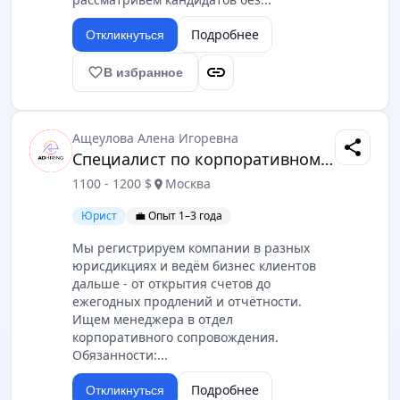
Подробнее
Откликнуться
link
favorite_border
В избранное
Ащеулова Алена Игоревна
share
Специалист по корпоративному сопровождению (регистрация компаний)
1100 - 1200 $
Москва
location_on
Юрист
💼 Опыт 1–3 года
Мы регистрируем компании в разных
юрисдикциях и ведём бизнес клиентов
дальше - от открытия счетов до
ежегодных продлений и отчётности.
Ищем менеджера в отдел
корпоративного сопровождения.
Обязанности:...
Подробнее
Откликнуться