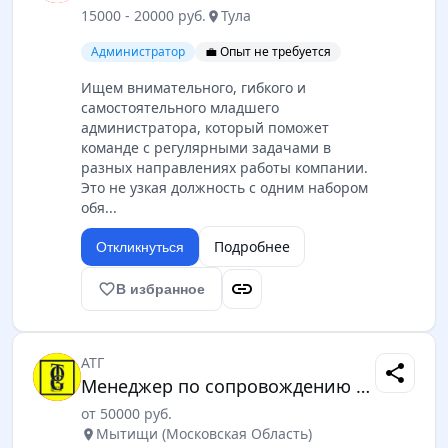
15000 - 20000 руб.
Тула
location_on
Администратор
💼 Опыт не требуется
Ищем внимательного, гибкого и
самостоятельного младшего
администратора, который поможет
команде с регулярными задачами в
разных направлениях работы компании.
Это не узкая должность с одним набором
обя...
Подробнее
Откликнуться
link
favorite_border
В избранное
АТГ
share
Менеджер по сопровождению персонала (контроллинг процессов)
от 50000 руб.
Мытищи (Московская Область)
location_on