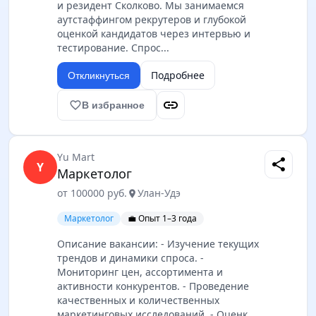
и резидент Сколково. Мы занимаемся
аутстаффингом рекрутеров и глубокой
оценкой кандидатов через интервью и
тестирование. Спрос...
Подробнее
Откликнуться
link
favorite_border
В избранное
Yu Mart
share
Y
Маркетолог
от 100000 руб.
Улан-Удэ
location_on
Маркетолог
💼 Опыт 1–3 года
Описание вакансии: - Изучение текущих
трендов и динамики спроса. -
Мониторинг цен, ассортимента и
активности конкурентов. - Проведение
качественных и количественных
маркетинговых исследований. - Оценк...