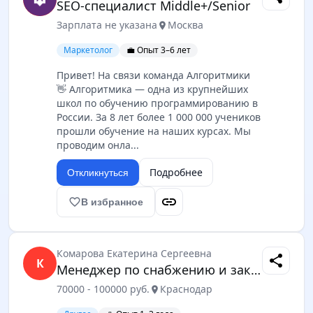
SEO-специалист Middle+/Senior
Зарплата не указана
Москва
location_on
Маркетолог
💼 Опыт 3–6 лет
Привет! На связи команда Алгоритмики
👋 Алгоритмика — одна из крупнейших
школ по обучению программированию в
России. За 8 лет более 1 000 000 учеников
прошли обучение на наших курсах. Мы
проводим онла...
Подробнее
Откликнуться
link
favorite_border
В избранное
Комарова Екатерина Сергеевна
share
К
Менеджер по снабжению и закупкам
70000 - 100000 руб.
Краснодар
location_on