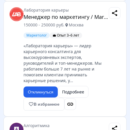
Лаборатория карьеры
share
Менеджер по маркетингу / Marketing Lead
150000 - 250000 руб.
Москва
location_on
Маркетолог
💼 Опыт 3–6 лет
«Лаборатория карьеры» — лидер
карьерного консалтинга для
высокоуровневых экспертов,
руководителей и топ-менеджеров. Мы
работаем больше 7 лет на рынке и
помогаем клиентам принимать
карьерные решения, у...
Подробнее
Откликнуться
link
favorite_border
В избранное
Алгоритмика
share