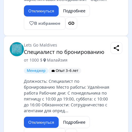
Подробнее
Откликнуться
link
favorite_border
В избранное
Lets Go Maldives
share
Специалист по бронированию
от 1000 $
Малайзия
location_on
Менеджер
💼 Опыт 3–6 лет
Должность: Специалист по
бронированию Место работы: Удалённая
работа Рабочие дни: С понедельника по
пятницу с 10:00 до 19:00, суббота: с 10:00
до 16:00 Обязанности: Сотрудничество с
агентами для опред...
Подробнее
Откликнуться