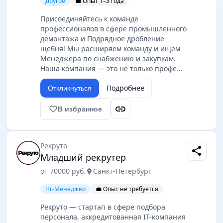
Другое
💼 Опыт 1–3 года
Присоединяйтесь к команде
профессионалов в сфере промышленного
демонтажа и Подрядное дробление
щебня! Мы расширяем команду и ищем
Менеджера по снабжению и закупкам.
Наша компания — это не только профе...
Подробнее
Откликнуться
link
favorite_border
В избранное
Рекруто
share
Младший рекрутер
от 70000 руб.
Санкт-Петербург
location_on
Hr-Менеджер
💼 Опыт не требуется
Рекруто — стартап в сфере подбора
персонала, аккредитованная IT-компания