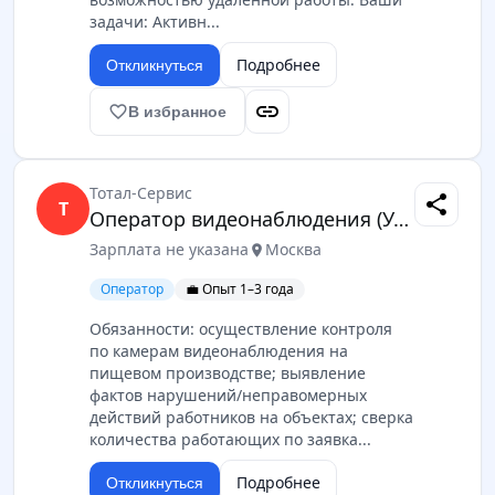
задачи: Активн...
Подробнее
Откликнуться
link
favorite_border
В избранное
Тотал-Сервис
share
Т
Оператор видеонаблюдения (УДАЛЕННО)
Зарплата не указана
Москва
location_on
Оператор
💼 Опыт 1–3 года
Обязанности: осуществление контроля
по камерам видеонаблюдения на
пищевом производстве; выявление
фактов нарушений/неправомерных
действий работников на объектах; сверка
количества работающих по заявка...
Подробнее
Откликнуться