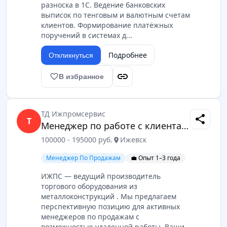
разноска в 1С. Ведение банковских
выписок по тенговым и валютным счетам
клиентов. Формирование платёжных
поручений в системах д...
Подробнее
Откликнуться
link
favorite_border
В избранное
ТД Ижпромсервис
share
Т
Менеджер по работе с клиентами b2b
100000 - 195000 руб.
Ижевск
location_on
Менеджер По Продажам
💼 Опыт 1–3 года
ИЖПС — ведущий производитель
торгового оборудования из
металлоконструкций . Мы предлагаем
перспективную позицию для активных
менеджеров по продажам с
возможностью удаленной работы. Ваши