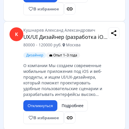
link
favorite_border
В избранное
Кушнарев Александ Александрович
share
К
UX/UI Дизайнер (разработка iOS-приложений)
80000 - 120000 руб.
Москва
location_on
Дизайнер
💼 Опыт 1–3 года
О компании Мы создаем современные
мобильные приложения под iOS и веб-
продукты, и ищем UI/UX-дизайнера,
который поможет проектировать
удобные пользовательские сценарии и
разрабатывать интерфейсы высоко...
Подробнее
Откликнуться
link
favorite_border
В избранное