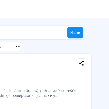
Найти
share
un, Redis, Apollo GraphQL; - Знание PostgreSQL
is для кэширования данных и у...