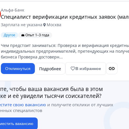
Альфа-Банк
Специалист верификации кредитных заявок (мал
Зарплата не указана
Москва
location_on
Другое
💼 Опыт 1–3 года
Чем предстоит заниматься: Проверка и верификация кредитны
индивидуальных предпринимателей, претендующих на получен
бизнеса Проверка достоверн...
link
Подробнее
favorite_border
Откликнуться
В избранное
те, чтобы ваша вакансия была в этом
ке и её увидели тысячи соискателей?
естите свою вакансию
и получите отклики от лучших
ённых специалистов
местить вакансию