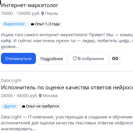
Интернет-маркетолог
70000 - 100000 руб.
Пермь
location_on
Маркетолог
💼 Опыт 1–3 года
Ищем того самого интернет-маркетолога! Привет! Мы — команд
кайф. И сейчас нам очень нужен ты — лидер, любитель цифр, 
уровня...
link
Подробнее
favorite_border
Откликнуться
В избранное
Data Light
Исполнитель по оценке качества ответов нейрос
28000 - 48000 руб.
Москва
location_on
Другое
💼 Опыт не требуется
Data Light — IT-компания, участвующая в создании и обучени
исполнителей для оценки качества текстовых ответов нейросет
анализировать...