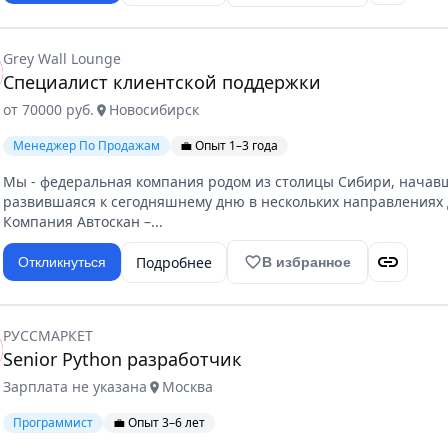
Grey Wall Lounge
Специалист клиентской поддержки
от 70000 руб.
Новосибирск
location_on
Менеджер По Продажам
💼 Опыт 1–3 года
Мы - федеральная компания родом из столицы Сибири, начавш
развившаяся к сегодняшнему дню в нескольких направлениях д
Компания Автоскан –...
link
Подробнее
favorite_border
Откликнуться
В избранное
РУССМАРКЕТ
Senior Python разработчик
Зарплата не указана
Москва
location_on
Программист
💼 Опыт 3–6 лет