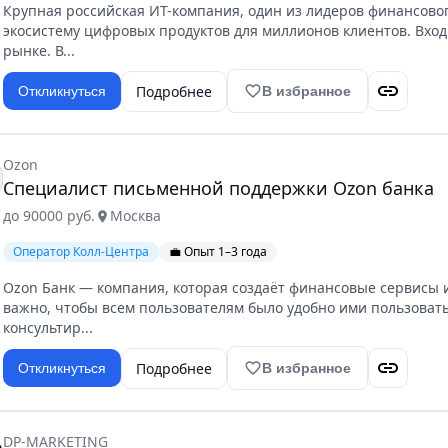
Крупная российская ИТ-компания, один из лидеров финансовог
экосистему цифровых продуктов для миллионов клиентов. Вход
рынке. В...
link
Подробнее
favorite_border
Откликнуться
В избранное
Ozon
Специалист письменной поддержки Ozon банка
до 90000 руб.
Москва
location_on
Оператор Колл-Центра
💼 Опыт 1–3 года
Ozon Банк — компания, которая создаёт финансовые сервисы и
важно, чтобы всем пользователям было удобно ими пользовать
консультир...
link
Подробнее
favorite_border
Откликнуться
В избранное
DP-MARKETING