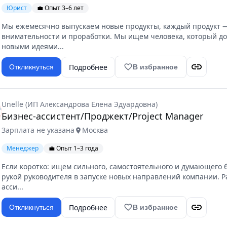
Юрист
💼 Опыт 3–6 лет
Мы ежемесячно выпускаем новые продукты, каждый продукт — 
внимательности и проработки. Мы ищем человека, который д
новыми идеями...
link
Подробнее
favorite_border
Откликнуться
В избранное
Unelle (ИП Александрова Елена Эдуардовна)
Бизнес-ассистент/Проджект/Project Manager
Зарплата не указана
Москва
location_on
Менеджер
💼 Опыт 1–3 года
Если коротко: ищем сильного, самостоятельного и думающего 
рукой руководителя в запуске новых направлений компании. 
асси...
link
Подробнее
favorite_border
Откликнуться
В избранное