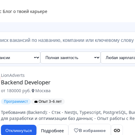
с
Блог о твоей карьере
LionAdverts
Backend Developer
от 180000 руб.
Москва
location_on
Программист
💼 Опыт 3–6 лет
Требования (Backend): - Стэк - NestJs, Typescript, PostgreSQL, B
для разработки и оптимизации баз данных; - Опыт работы с Red
link
Подробнее
favorite_border
Откликнуться
В избранное