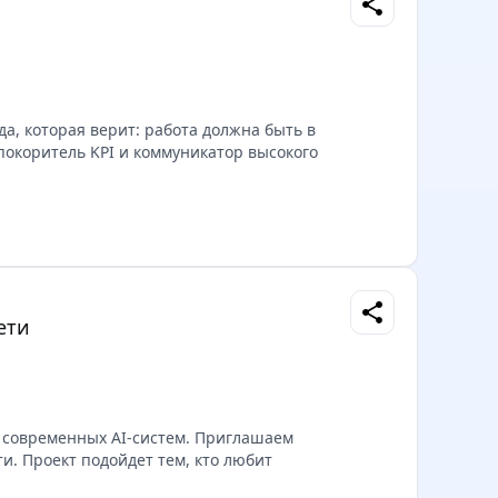
share
а, которая верит: работа должна быть в
покоритель KPI и коммуникатор высокого
share
ети
и современных AI-систем. Приглашаем
и. Проект подойдет тем, кто любит