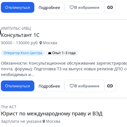
link
Подробнее
favorite_border
Откликнуться
В избранное
ИМПУЛЬС-ИВЦ
Консультант 1С
90000 - 130000 руб.
Москва
location_on
Оператор Колл-Центра
💼 Опыт 1–3 года
Обязанности: Консультационное обслуживание зарегистрирова
почта‚ форумы); Подготовка ТЗ на выпуск новых релизов ДПО с
необходимых и...
link
Подробнее
favorite_border
Откликнуться
В избранное
The ACT
Юрист по международному праву и ВЭД
Зарплата не указана
Москва
location_on