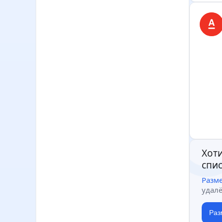
Хоти
спис
Разм
удал
Раз