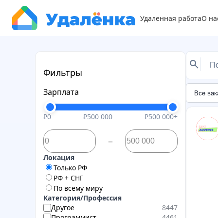
Удаленная работа
О на
Фильтры
Зарплата
₽0
₽500 000
₽500 000+
–
Локация
Только РФ
РФ + СНГ
По всему миру
Категория/Профессия
Другое
8447
Программист
4461