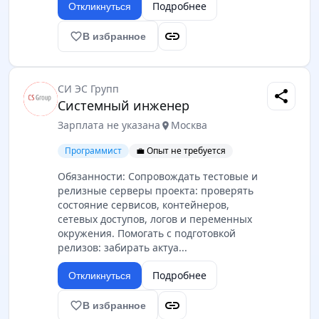
Подробнее
Откликнуться
link
favorite_border
В избранное
СИ ЭС Групп
share
Системный инженер
Зарплата не указана
Москва
location_on
Программист
💼 Опыт не требуется
Обязанности: Сопровождать тестовые и
релизные серверы проекта: проверять
состояние сервисов, контейнеров,
сетевых доступов, логов и переменных
окружения. Помогать с подготовкой
релизов: забирать актуа...
Подробнее
Откликнуться
link
favorite_border
В избранное