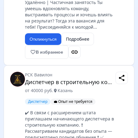
Удалённо | Частичная занятость Ты
умеешь вдохновлять команду,
выстраивать процессы и хочешь влиять
на результат? Тогда эта вакансия для
тебя! Присоединяйся к молодой...
Подробнее
Откликнуться
link
favorite_border
В избранное
РСК Вавилон
share
Диспетчер в строительную компанию
от 40000 руб.
Казань
location_on
Диспетчер
💼 Опыт не требуется
✔️ В связи с расширением штата
приглашаем начинающего диспетчера в
строительную компанию. ❗
Рассматриваем кандидатов без опыта —
предусмотрено полное обучение ❗ ✅