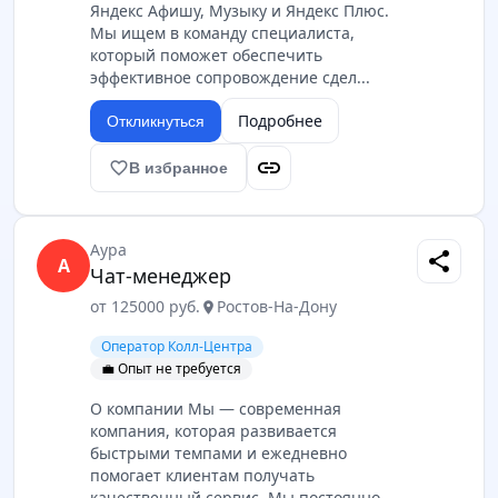
Яндекс Афишу, Музыку и Яндекс Плюс.
Мы ищем в команду специалиста,
который поможет обеспечить
эффективное сопровождение сдел...
Подробнее
Откликнуться
link
favorite_border
В избранное
Аура
share
А
Чат-менеджер
от 125000 руб.
Ростов-На-Дону
location_on
Оператор Колл-Центра
💼 Опыт не требуется
О компании Мы — современная
компания, которая развивается
быстрыми темпами и ежедневно
помогает клиентам получать
качественный сервис. Мы постоянно