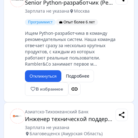
Senior Python-разработчик (Рекомендательная система)
Зарплата не указана
Москва
location_on
Программист
💼 Опыт более 6 лет
Ищем Python-разработчика в команду
рекомендательных систем. Наша команда
отвечает сразу за несколько крупных
продуктов, с каждым из которых
работают реальные пользователи.
Rambler&Co занимает первое м...
Подробнее
Откликнуться
link
favorite_border
В избранное
Азиатско-Тихоокеанский Банк
share
Инженер технической поддержки
Зарплата не указана
Благовещенск (Амурская Область)
location_on