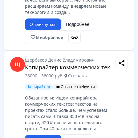
расширяем команду, внедряем новые
технологии и созда...
Подробнее
Откликнуться
link
favorite_border
В избранное
Щербаков Денис Владимирович
share
Щ
Копирайтер коммерческих текстов
28000 - 56000 руб.
Сызрань
location_on
Копирайтер
💼 Опыт не требуется
Обязанности: Ищем копирайтера
коммерческих текстов: текстов на
проектах стало больше, чем успеваем
писать сами. Ставка 350 ₽ в час на
старте, 420 ₽ после испытательного
срока. При 40 часах в неделю вы...