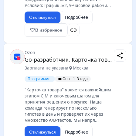
Условия: График 5/2, 9-часовой рабочи...
Подробнее
Откликнуться
link
favorite_border
В избранное
Ozon
share
Go-разработчик, Карточка товара
Зарплата не указана
Москва
location_on
Программист
💼 Опыт 1–3 года
"Карточка товара" является важнейшим
этапом CJM и ключевым шагом для
принятия решения о покупке. Наша
команда генерирует по несколько
гипотез в день и проверяет их через
множество A/B-тестов. Мы напря...
Подробнее
Откликнуться