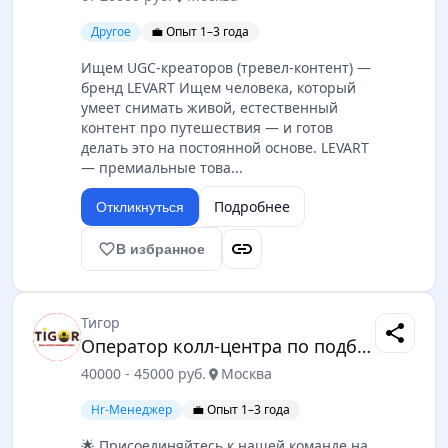
Другое
💼 Опыт 1–3 года
Ищем UGC-креаторов (тревел-контент) —
бренд LEVART Ищем человека, который
умеет снимать живой, естественный
контент про путешествия — и готов
делать это на постоянной основе. LEVART
— премиальные това...
Подробнее
Откликнуться
link
favorite_border
В избранное
Тигор
share
Оператор колл-центра по подбору персонала
40000 - 45000 руб.
Москва
location_on
Hr-Менеджер
💼 Опыт 1–3 года
🌟 Пpисоединяйтеcь к нашeй команде на