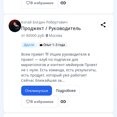
link
favorite_border
В избранное
Когай Богдан Робертович
share
Проджект / Руководитель
от 80000 руб.
Москва
location_on
Другое
💼 Опыт 1–3 года
Всем привет 👋 Ищем руководителя в
проект — клуб по подписке для
маркетологов и контент-мейкеров Проект
не с нуля. Есть команда, есть результаты,
есть продукт, который уже работает
Сейчас ближайшая за...
Подробнее
Откликнуться
link
favorite_border
В избранное