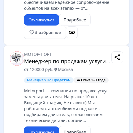
обеспечиваем надежное сопровождение
объектов на всех этапах — от...
Подробнее
Откликнуться
link
favorite_border
В избранное
МОТОР-ПОРТ
share
Менеджер по продажам услуги замена двигателя
от 120000 руб.
Москва
location_on
Менеджер По Продажам
💼 Опыт 1–3 года
Motorport — компания по продаже услуг
замены двигателя. На рынке 10 лет.
Входящий трафик, Не с авито) Мы
работаем с автомобилями под ключ:
подбираем двигатель, согласовываем
технические детали, органи...
Подробнее
Откликнуться