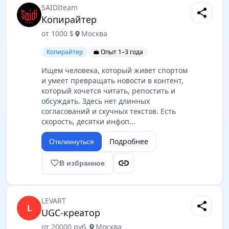
SAIDIteam
share
Копирайтер
от 1000 $
Москва
location_on
Копирайтер
💼 Опыт 1–3 года
Ищем человека, который живет спортом
и умеет превращать новости в контент,
который хочется читать, репостить и
обсуждать. Здесь нет длинных
согласований и скучных текстов. Есть
скорость, десятки инфоп...
Подробнее
Откликнуться
link
favorite_border
В избранное
LEVART
share
L
UGC-креатор
от 20000 руб.
Москва
location_on