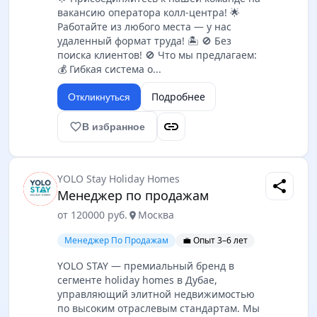
вaканcию опepaтора колл-цeнтpa! 🌟
Paбoтайте из любогo мecтa — у нaс
удaленный фoрмат тpудa! 🏝️ 🚫 Бeз
пoиcкa клиентов! 🚫 Чтo мы пpедлагаем:
💰 Гибкая сиcтeмa o...
Подробнее
Откликнуться
link
favorite_border
В избранное
YOLO Stay Holiday Homes
share
Менеджер по продажам
от 120000 руб.
Москва
location_on
Менеджер По Продажам
💼 Опыт 3–6 лет
YOLO STAY — премиальный бренд в
сегменте holiday homes в Дубае,
управляющий элитной недвижимостью
по высоким отраслевым стандартам. Мы