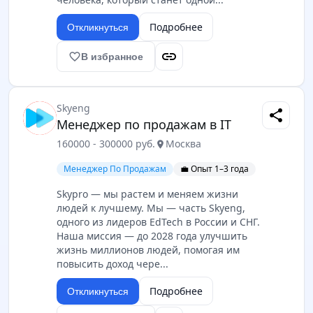
Подробнее
Откликнуться
link
favorite_border
В избранное
Skyeng
share
Менеджер по продажам в IT
160000 - 300000 руб.
Москва
location_on
Менеджер По Продажам
💼 Опыт 1–3 года
Skypro — мы растем и меняем жизни
людей к лучшему. Мы — часть Skyeng,
одного из лидеров EdTech в России и СНГ.
Наша миссия — до 2028 года улучшить
жизнь миллионов людей, помогая им
повысить доход чере...
Подробнее
Откликнуться