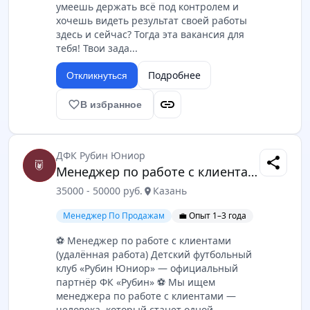
умеешь держать всё под контролем и
хочешь видеть результат своей работы
здесь и сейчас? Тогда эта вакансия для
тебя! Твои зада...
Подробнее
Откликнуться
link
favorite_border
В избранное
ДФК Рубин Юниор
share
Менеджер по работе с клиентами
35000 - 50000 руб.
Казань
location_on
Менеджер По Продажам
💼 Опыт 1–3 года
⚽️ Менеджер по работе с клиентами
(удалённая работа) Детский футбольный
клуб «Рубин Юниор» — официальный
партнёр ФК «Рубин» ⚽️ Мы ищем
менеджера по работе с клиентами —
человека, который станет одной...