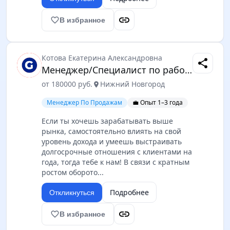
link
favorite_border
В избранное
Котова Екатерина Александровна
share
Менеджер/Специалист по работе с ключевыми клиентами
от 180000 руб.
Нижний Новгород
location_on
Менеджер По Продажам
💼 Опыт 1–3 года
Если ты хочешь зарабатывать выше
рынка, самостоятельно влиять на свой
уровень дохода и умеешь выстраивать
долгосрочные отношения с клиентами на
года, тогда тебе к нам! В связи с кратным
ростом оборото...
Подробнее
Откликнуться
link
favorite_border
В избранное