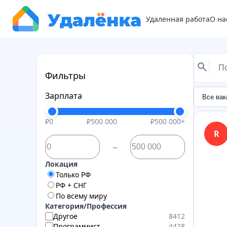
Удаленная работа
О на
Фильтры
Зарплата
₽0
₽500 000
₽500 000+
R
–
Локация
Только РФ
РФ + СНГ
По всему миру
Категория/Профессия
Другое
8412
Программист
4428