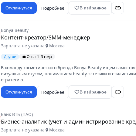
link
Подробнее
favorite_border
Откликнуться
В избранное
Bonya Beauty
Контент-креатор/SMM-менеджер
Зарплата не указана
Москва
location_on
Другое
💼 Опыт 1–3 года
В команду косметического бренда Bonya Beauty ищем самостоя
визуальным вкусом, пониманием beauty-эстетики и стилистики
стратегию...
link
Подробнее
favorite_border
Откликнуться
В избранное
Банк ВТБ (ПАО)
Бизнес-аналитик (учет и администрирование кр
Зарплата не указана
Москва
location_on