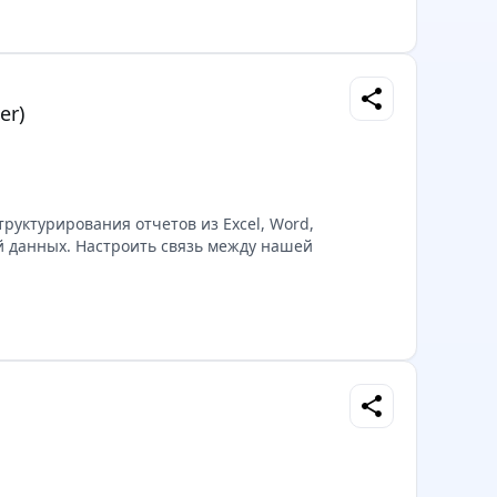
share
er)
труктурирования отчетов из Excel, Word,
ой данных. Настроить связь между нашей
share