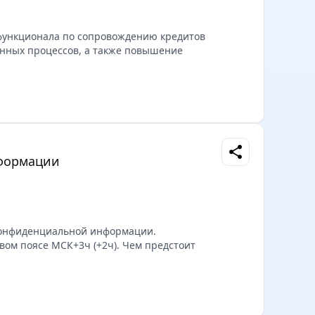
функционала по сопровождению кредитов
онных процессов, а также повышение
share
нформации
конфиденциальной информации.
вом поясе МСК+3ч (+2ч). Чем предстоит