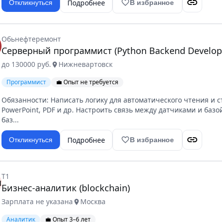
link
Подробнее
favorite_border
Откликнуться
В избранное
Обьнефтеремонт
Серверный программист (Python Backend Develop
до 130000 руб.
Нижневартовск
location_on
Программист
💼 Опыт не требуется
Обязанности: Написать логику для автоматического чтения и с
PowerPoint, PDF и др. Настроить связь между датчиками и баз
баз...
link
Подробнее
favorite_border
Откликнуться
В избранное
Т1
Бизнес-аналитик (blockchain)
Зарплата не указана
Москва
location_on
Аналитик
💼 Опыт 3–6 лет