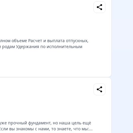
share
олном объеме Расчет и выплата отпускных,
и родам Удержания по исполнительным
share
с уже прочный фундамент, но наша цель ещё
ли вы знакомы с нами, то знаете, что мы:...