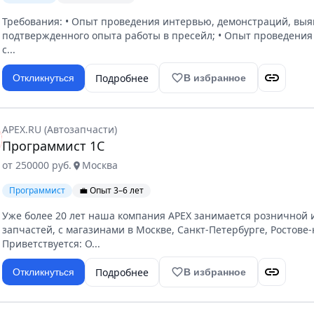
Требования: • Опыт проведения интервью, демонстраций, выяв
подтвержденного опыта работы в пресейл; • Опыт проведени
с...
link
Подробнее
favorite_border
Откликнуться
В избранное
APEX.RU (Автозапчасти)
Программист 1С
от 250000 руб.
Москва
location_on
Программист
💼 Опыт 3–6 лет
Уже более 20 лет наша компания APEX занимается розничной
запчастей, с магазинами в Москве, Санкт-Петербурге, Ростове
Приветствуется: О...
link
Подробнее
favorite_border
Откликнуться
В избранное