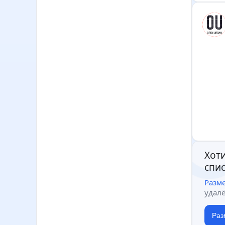
Хоти
спис
Разм
удал
Раз