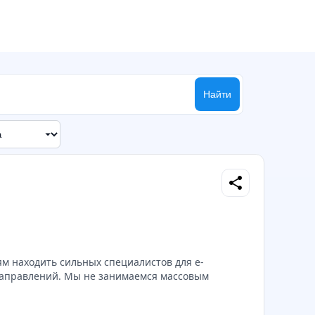
Найти
share
иям находить сильных специалистов для e-
х направлений. Мы не занимаемся массовым