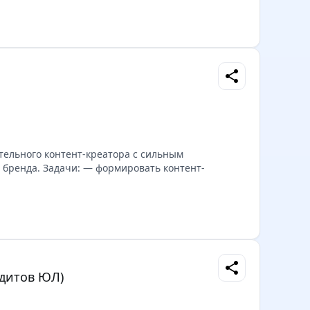
share
тельного контент-креатора с сильным
 бренда. Задачи: — формировать контент-
share
едитов ЮЛ)