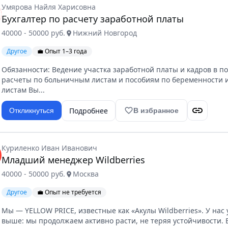
Умярова Найля Харисовна
Бухгалтер по расчету заработной платы
40000 - 50000 руб.
Нижний Новгород
location_on
Другое
💼 Опыт 1–3 года
Обязанности: Ведение участка заработной платы и кадров в п
расчеты по больничным листам и пособиям по беременности 
листам Вы...
link
Подробнее
favorite_border
Откликнуться
В избранное
Куриленко Иван Иванович
Младший менеджер Wildberries
40000 - 50000 руб.
Москва
location_on
Другое
💼 Опыт не требуется
Мы — YELLOW PRICE, известные как «Акулы Wildberries». У на
выше: мы продолжаем активно расти, не теряя устойчивости. Ес