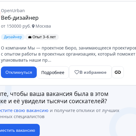
OpenUrban
Веб-дизайнер
от 150000 руб.
Москва
location_on
Дизайнер
💼 Опыт 3–6 лет
О компании Мы — проектное бюро, занимающееся проектиро
c опытом работы в проектных организациях, который поможет
упаковывать наши пр...
link
Подробнее
favorite_border
Откликнуться
В избранное
те, чтобы ваша вакансия была в этом
ке и её увидели тысячи соискателей?
естите свою вакансию
и получите отклики от лучших
ённых специалистов
местить вакансию