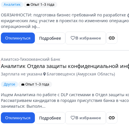
Аналитик
💼 Опыт 1–3 года
ОБЯЗАННОСТИ: подготовка бизнес-требований по разработке 
юридических лиц; участие в проектах по изменению операци
операционной эф...
link
Подробнее
favorite_border
Откликнуться
В избранное
Азиатско-Тихоокеанский Банк
Аналитик Отдела защиты конфиденциальной и
Зарплата не указана
Благовещенск (Амурская Область)
location_on
Другое
💼 Опыт 1–3 года
Ищем Аналитика по работе с DLP системами в Отдел защиты 
Рассматриваем кандидатов в городах присутствия банка в часо
заниматься: Выполн...
link
Подробнее
favorite_border
Откликнуться
В избранное