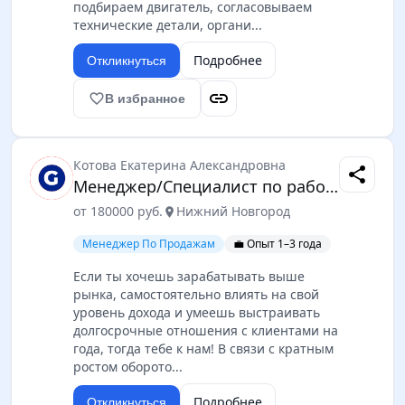
подбираем двигатель, согласовываем
технические детали, органи...
Подробнее
Откликнуться
link
favorite_border
В избранное
Котова Екатерина Александровна
share
Менеджер/Специалист по работе с ключевыми клиентами
от 180000 руб.
Нижний Новгород
location_on
Менеджер По Продажам
💼 Опыт 1–3 года
Если ты хочешь зарабатывать выше
рынка, самостоятельно влиять на свой
уровень дохода и умеешь выстраивать
долгосрочные отношения с клиентами на
года, тогда тебе к нам! В связи с кратным
ростом оборото...
Подробнее
Откликнуться