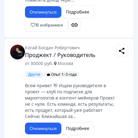
Подробнее
Откликнуться
link
favorite_border
В избранное
Когай Богдан Робертович
share
Проджект / Руководитель
от 80000 руб.
Москва
location_on
Другое
💼 Опыт 1–3 года
Всем привет 👋 Ищем руководителя в
проект — клуб по подписке для
маркетологов и контент-мейкеров Проект
не с нуля. Есть команда, есть результаты,
есть продукт, который уже работает
Сейчас ближайшая за...
Подробнее
Откликнуться