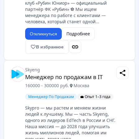
клуб «Рубин Юниор» — официальный
партнёр ФК «Рубин» ⚽️ Мы ищем
менеджера по работе с клиентами —
человека, который станет одной...
Подробнее
Откликнуться
link
favorite_border
В избранное
Skyeng
share
Менеджер по продажам в IT
160000 - 300000 руб.
Москва
location_on
Менеджер По Продажам
💼 Опыт 1–3 года
Skypro — мы растем и меняем жизни
людей к лучшему. Мы — часть Skyeng,
одного из лидеров EdTech в России и СНГ.
Наша миссия — до 2028 года улучшить
жизнь миллионов людей, помогая им
повысить доход чере...