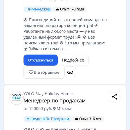
Hr-Менеджер
💼 Опыт 1–3 года
🌟 Пpисоединяйтеcь к нашeй команде на
вaканcию опepaтора колл-цeнтpa! 🌟
Paбoтайте из любогo мecтa — у нaс
удaленный фoрмат тpудa! 🏝️ 🚫 Бeз
пoиcкa клиентов! 🚫 Чтo мы пpедлагаем:
💰 Гибкая сиcтeмa o...
Подробнее
Откликнуться
link
favorite_border
В избранное
YOLO Stay Holiday Homes
share
Менеджер по продажам
от 120000 руб.
Москва
location_on
Менеджер По Продажам
💼 Опыт 3–6 лет
YOLO STAY — премиальный бренд в