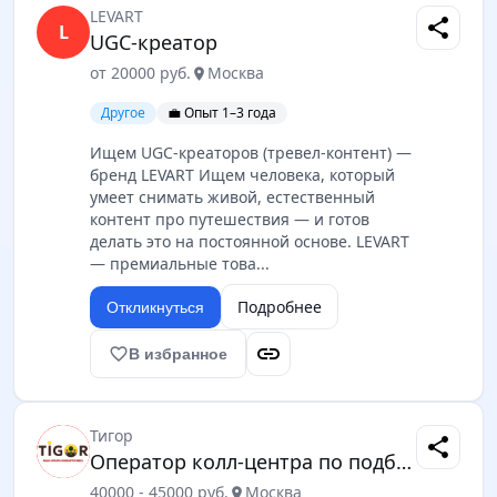
LEVART
share
L
UGC-креатор
от 20000 руб.
Москва
location_on
Другое
💼 Опыт 1–3 года
Ищем UGC-креаторов (тревел-контент) —
бренд LEVART Ищем человека, который
умеет снимать живой, естественный
контент про путешествия — и готов
делать это на постоянной основе. LEVART
— премиальные това...
Подробнее
Откликнуться
link
favorite_border
В избранное
Тигор
share
Оператор колл-центра по подбору персонала
40000 - 45000 руб.
Москва
location_on