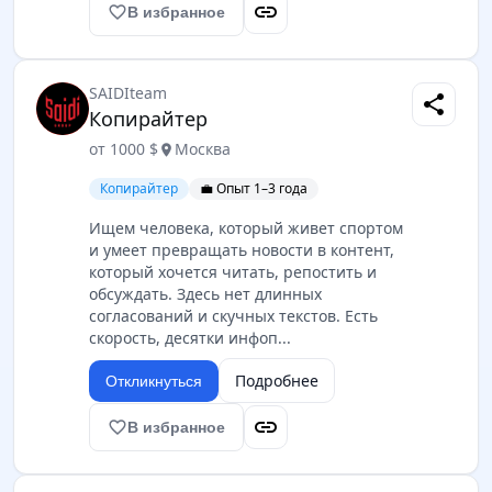
link
favorite_border
В избранное
SAIDIteam
share
Копирайтер
от 1000 $
Москва
location_on
Копирайтер
💼 Опыт 1–3 года
Ищем человека, который живет спортом
и умеет превращать новости в контент,
который хочется читать, репостить и
обсуждать. Здесь нет длинных
согласований и скучных текстов. Есть
скорость, десятки инфоп...
Подробнее
Откликнуться
link
favorite_border
В избранное