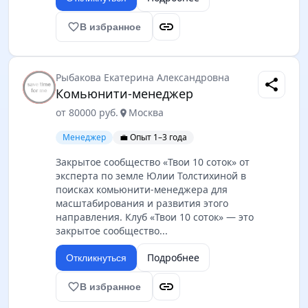
link
favorite_border
В избранное
Рыбакова Екатерина Александровна
share
Комьюнити-менеджер
от 80000 руб.
Москва
location_on
Менеджер
💼 Опыт 1–3 года
Закрытое сообщество «Твои 10 соток» от
эксперта по земле Юлии Толстихиной в
поисках комьюнити-менеджера для
масштабирования и развития этого
направления. Клуб «Твои 10 соток» — это
закрытое сообщество...
Подробнее
Откликнуться
link
favorite_border
В избранное