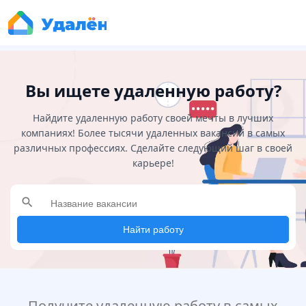
Вы ищете удаленную работу?
Найдите удаленную работу своей мечты в лучших
компаниях! Более тысячи удаленных вакансий в самых
различных профессиях. Сделайте следующий шаг в своей
карьере!
search
Найти работу
Получите удаленную работу в самых