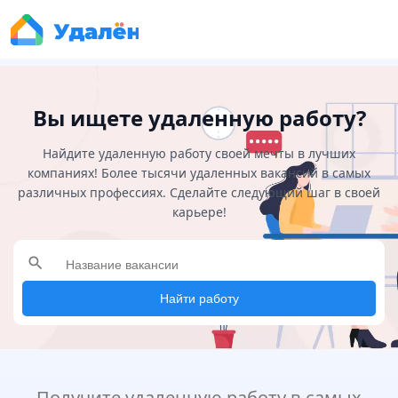
Вы ищете удаленную работу?
Найдите удаленную работу своей мечты в лучших
компаниях! Более тысячи удаленных вакансий в самых
различных профессиях. Сделайте следующий шаг в своей
карьере!
search
Найти работу
Получите удаленную работу в самых