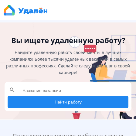
Вы ищете удаленную работу?
Найдите удаленную работу своей мечты в лучших
компаниях! Более тысячи удаленных вакансий в самых
различных профессиях. Сделайте следующий шаг в своей
карьере!
search
Найти работу
Получите удаленную работу в самых