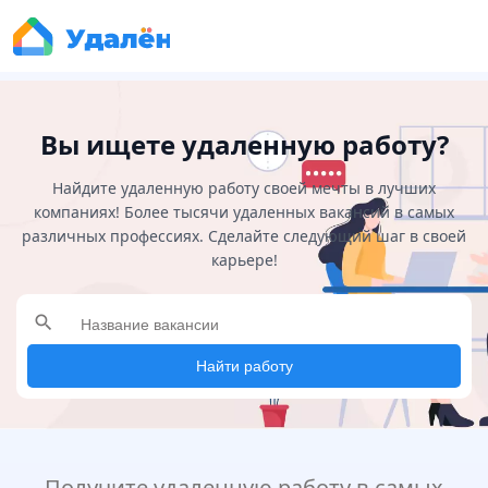
Вы ищете удаленную работу?
Найдите удаленную работу своей мечты в лучших
компаниях! Более тысячи удаленных вакансий в самых
различных профессиях. Сделайте следующий шаг в своей
карьере!
search
Найти работу
Получите удаленную работу в самых