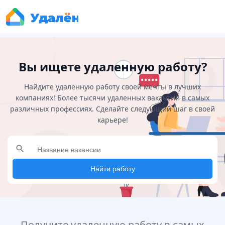
Вы ищете удаленную работу?
Найдите удаленную работу своей мечты в лучших
компаниях! Более тысячи удаленных вакансий в самых
различных профессиях. Сделайте следующий шаг в своей
карьере!
search
Найти работу
Получите удаленную работу в самых