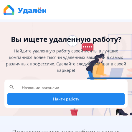
Вы ищете удаленную работу?
Найдите удаленную работу своей мечты в лучших
компаниях! Более тысячи удаленных вакансий в самых
различных профессиях. Сделайте следующий шаг в своей
карьере!
search
Найти работу
Получите удаленную работу в самых