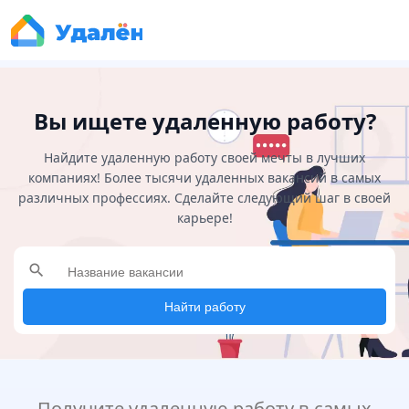
Вы ищете удаленную работу?
Найдите удаленную работу своей мечты в лучших
компаниях! Более тысячи удаленных вакансий в самых
различных профессиях. Сделайте следующий шаг в своей
карьере!
search
Найти работу
Получите удаленную работу в самых