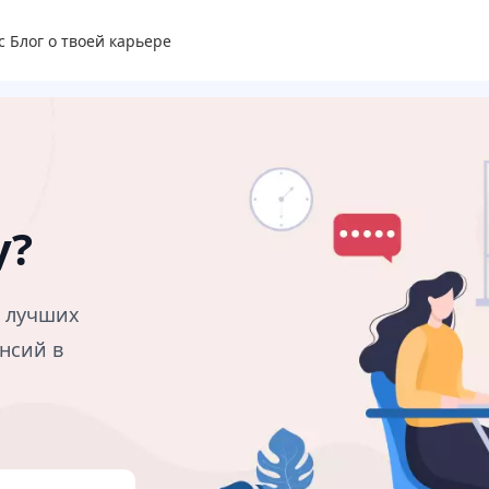
с
Блог о твоей карьере
у?
в лучших
нсий в