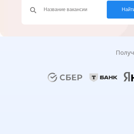
search
Найт
Получ