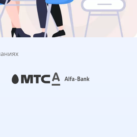
паниях