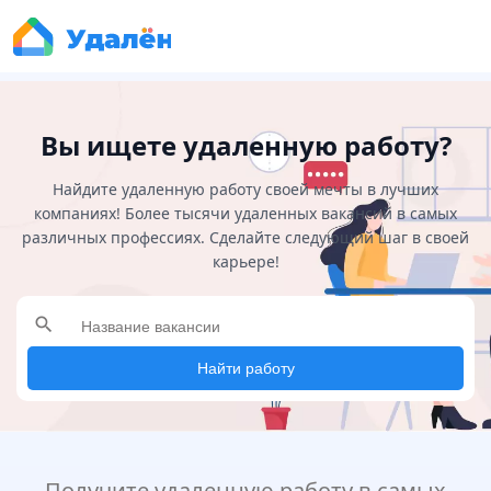
Вы ищете удаленную работу?
Найдите удаленную работу своей мечты в лучших
компаниях! Более тысячи удаленных вакансий в самых
различных профессиях. Сделайте следующий шаг в своей
карьере!
search
Найти работу
Получите удаленную работу в самых