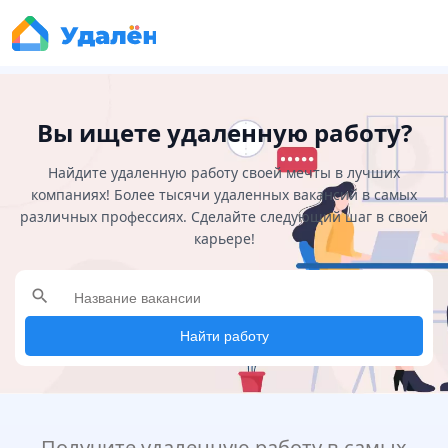
Вы ищете удаленную работу?
Найдите удаленную работу своей мечты в лучших
компаниях! Более тысячи удаленных вакансий в самых
различных профессиях. Сделайте следующий шаг в своей
карьере!
search
Найти работу
Получите удаленную работу в самых