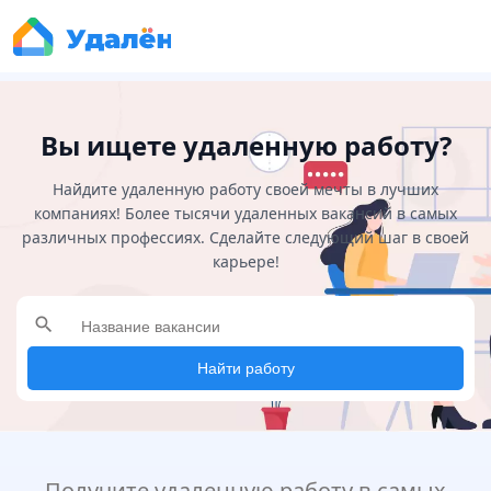
Вы ищете удаленную работу?
Найдите удаленную работу своей мечты в лучших
компаниях! Более тысячи удаленных вакансий в самых
различных профессиях. Сделайте следующий шаг в своей
карьере!
search
Найти работу
Получите удаленную работу в самых