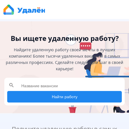
Вы ищете удаленную работу?
Найдите удаленную работу своей мечты в лучших
компаниях! Более тысячи удаленных вакансий в самых
различных профессиях. Сделайте следующий шаг в своей
карьере!
search
Найти работу
Получите удаленную работу в самых