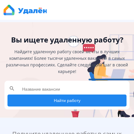
Вы ищете удаленную работу?
Найдите удаленную работу своей мечты в лучших
компаниях! Более тысячи удаленных вакансий в самых
различных профессиях. Сделайте следующий шаг в своей
карьере!
search
Найти работу
Получите удаленную работу в самых