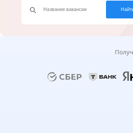
search
Найт
Получ