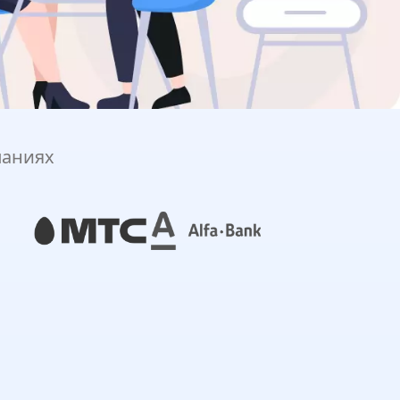
паниях