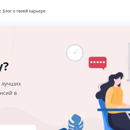
с
Блог о твоей карьере
у?
в лучших
нсий в