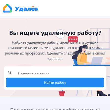
Вы ищете удаленную работу?
Найдите удаленную работу своей мечты в лучших
компаниях! Более тысячи удаленных вакансий в самых
различных профессиях. Сделайте следующий шаг в своей
карьере!
search
Найти работу
Получите удаленную работу в самых