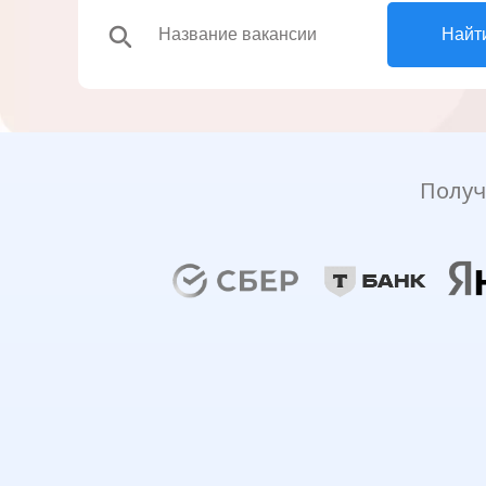
search
Найт
Получ