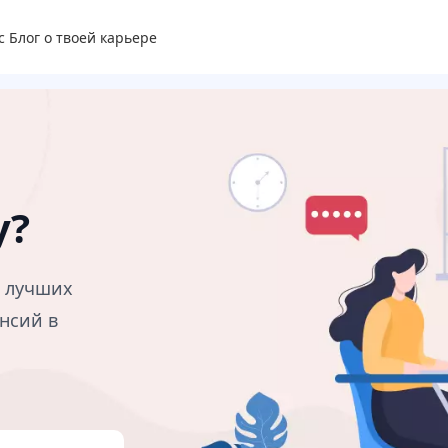
с
Блог о твоей карьере
у?
в лучших
нсий в