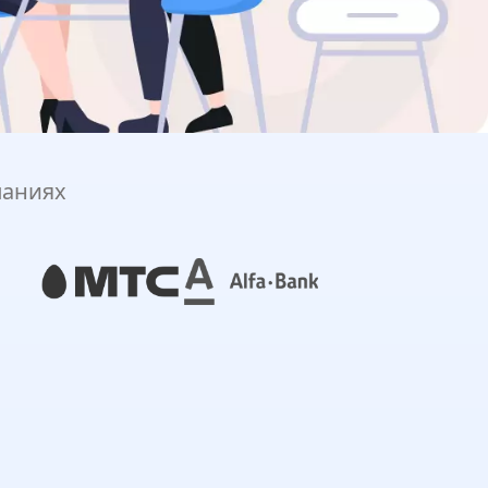
паниях