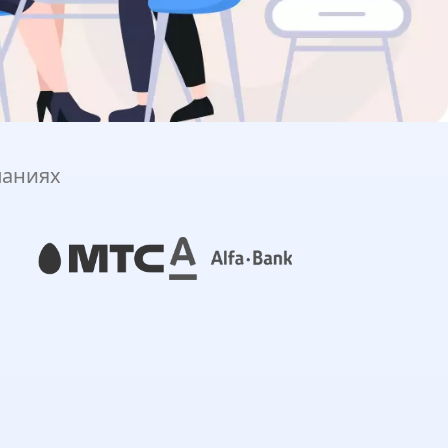
паниях