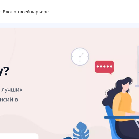
с
Блог о твоей карьере
у?
в лучших
нсий в