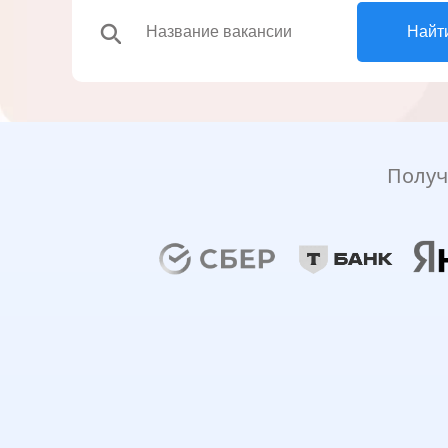
search
Найт
Получ