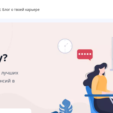
с
Блог о твоей карьере
у?
в лучших
нсий в