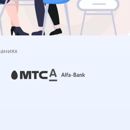
паниях