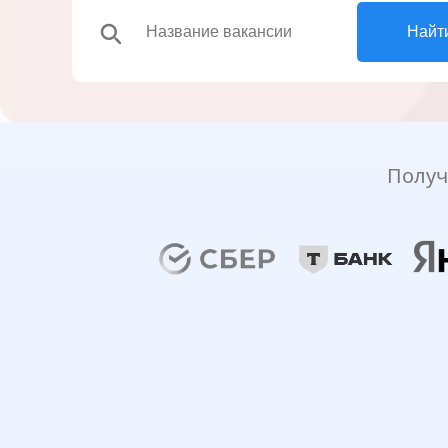
search
Найт
Получ