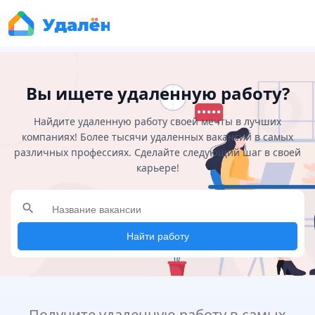
Вы ищете удаленную работу?
Найдите удаленную работу своей мечты в лучших
компаниях! Более тысячи удаленных вакансий в самых
различных профессиях. Сделайте следующий шаг в своей
карьере!
search
Найти работу
Получите удаленную работу в самых