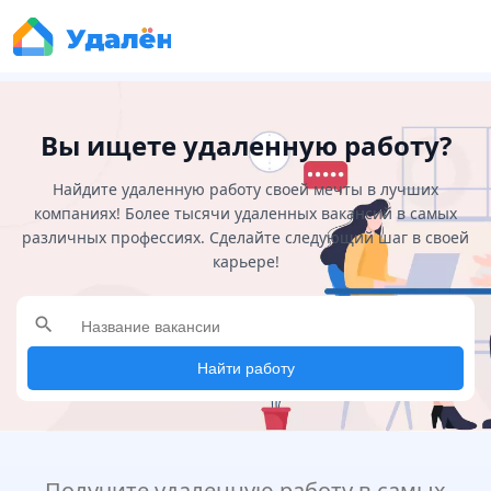
Вы ищете удаленную работу?
Найдите удаленную работу своей мечты в лучших
компаниях! Более тысячи удаленных вакансий в самых
различных профессиях. Сделайте следующий шаг в своей
карьере!
search
Найти работу
Получите удаленную работу в самых