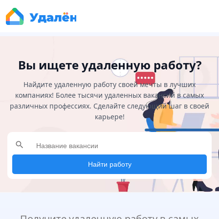
Вы ищете удаленную работу?
Найдите удаленную работу своей мечты в лучших
компаниях! Более тысячи удаленных вакансий в самых
различных профессиях. Сделайте следующий шаг в своей
карьере!
search
Найти работу
Получите удаленную работу в самых