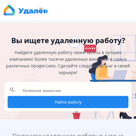
Вы ищете удаленную работу?
Найдите удаленную работу своей мечты в лучших
компаниях! Более тысячи удаленных вакансий в самых
различных профессиях. Сделайте следующий шаг в своей
карьере!
search
Найти работу
Получите удаленную работу в самых