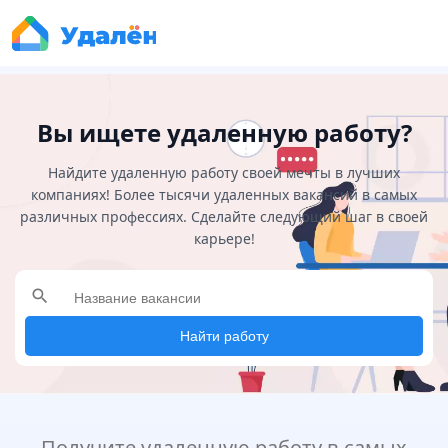
Вы ищете удаленную работу?
Найдите удаленную работу своей мечты в лучших
компаниях! Более тысячи удаленных вакансий в самых
различных профессиях. Сделайте следующий шаг в своей
карьере!
search
Найти работу
Получите удаленную работу в самых