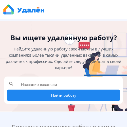
Вы ищете удаленную работу?
Найдите удаленную работу своей мечты в лучших
компаниях! Более тысячи удаленных вакансий в самых
различных профессиях. Сделайте следующий шаг в своей
карьере!
search
Найти работу
Получите удаленную работу в самых