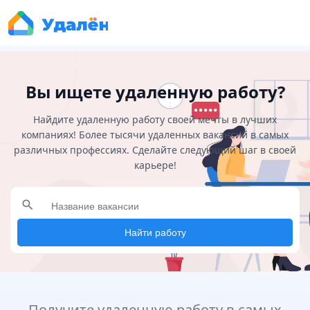
Вы ищете удаленную работу?
Найдите удаленную работу своей мечты в лучших
компаниях! Более тысячи удаленных вакансий в самых
различных профессиях. Сделайте следующий шаг в своей
карьере!
search
Найти работу
Получите удаленную работу в самых