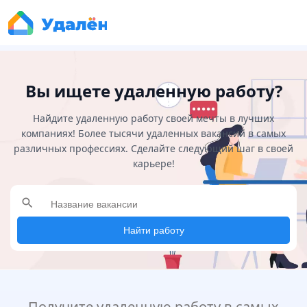
Вы ищете удаленную работу?
Найдите удаленную работу своей мечты в лучших
компаниях! Более тысячи удаленных вакансий в самых
различных профессиях. Сделайте следующий шаг в своей
карьере!
search
Найти работу
Получите удаленную работу в самых