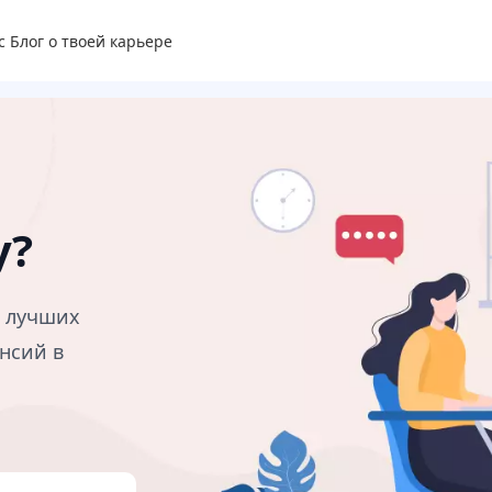
с
Блог о твоей карьере
у?
в лучших
нсий в