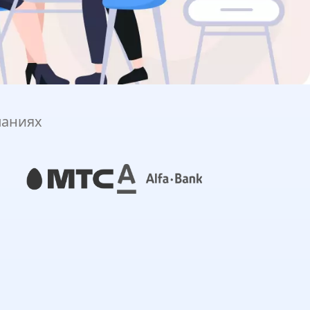
паниях