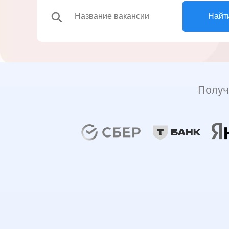
search
Найт
Получ