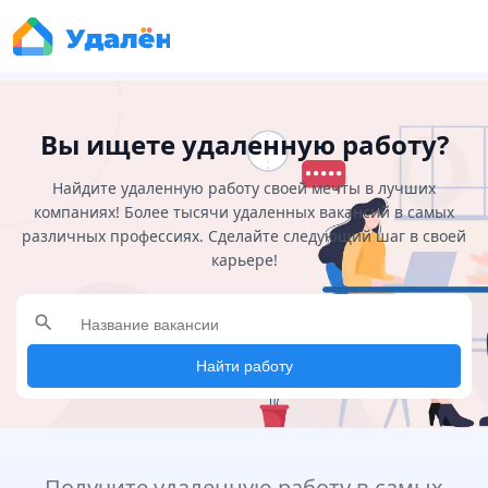
Вы ищете удаленную работу?
Найдите удаленную работу своей мечты в лучших
компаниях! Более тысячи удаленных вакансий в самых
различных профессиях. Сделайте следующий шаг в своей
карьере!
search
Найти работу
Получите удаленную работу в самых