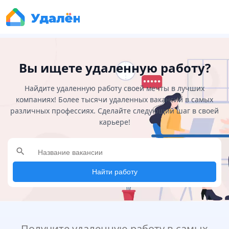
Вы ищете удаленную работу?
Найдите удаленную работу своей мечты в лучших
компаниях! Более тысячи удаленных вакансий в самых
различных профессиях. Сделайте следующий шаг в своей
карьере!
search
Найти работу
Получите удаленную работу в самых