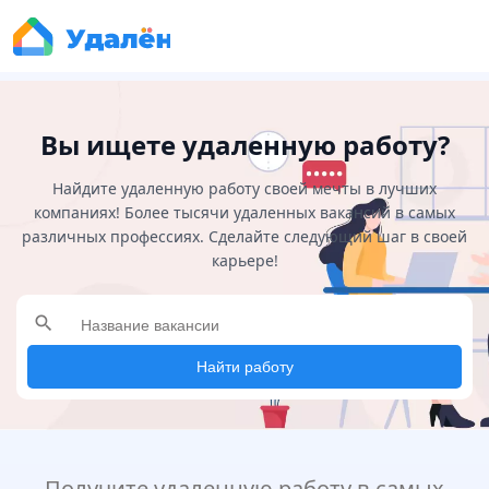
Вы ищете удаленную работу?
Найдите удаленную работу своей мечты в лучших
компаниях! Более тысячи удаленных вакансий в самых
различных профессиях. Сделайте следующий шаг в своей
карьере!
search
Найти работу
Получите удаленную работу в самых