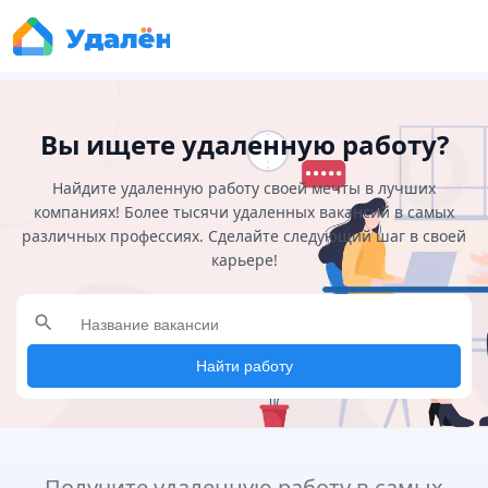
Вы ищете удаленную работу?
Найдите удаленную работу своей мечты в лучших
компаниях! Более тысячи удаленных вакансий в самых
различных профессиях. Сделайте следующий шаг в своей
карьере!
search
Найти работу
Получите удаленную работу в самых