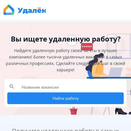
Вы ищете удаленную работу?
Найдите удаленную работу своей мечты в лучших
компаниях! Более тысячи удаленных вакансий в самых
различных профессиях. Сделайте следующий шаг в своей
карьере!
search
Найти работу
Получите удаленную работу в самых