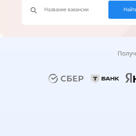
search
Найт
Получ