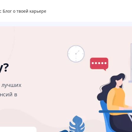
с
Блог о твоей карьере
у?
в лучших
нсий в