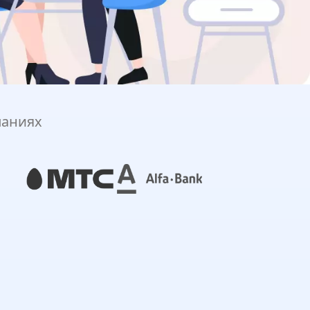
паниях