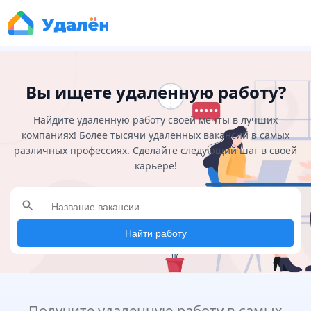
Вы ищете удаленную работу?
Найдите удаленную работу своей мечты в лучших
компаниях! Более тысячи удаленных вакансий в самых
различных профессиях. Сделайте следующий шаг в своей
карьере!
search
Найти работу
Получите удаленную работу в самых