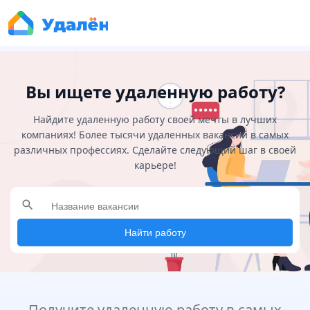
Вы ищете удаленную работу?
Найдите удаленную работу своей мечты в лучших
компаниях! Более тысячи удаленных вакансий в самых
различных профессиях. Сделайте следующий шаг в своей
карьере!
search
Найти работу
Получите удаленную работу в самых