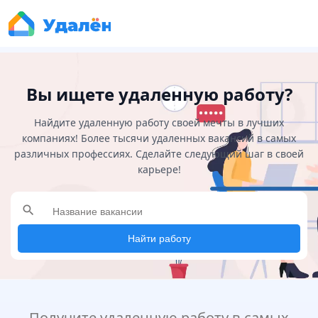
Вы ищете удаленную работу?
Найдите удаленную работу своей мечты в лучших
компаниях! Более тысячи удаленных вакансий в самых
различных профессиях. Сделайте следующий шаг в своей
карьере!
search
Найти работу
Получите удаленную работу в самых