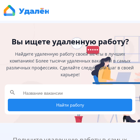
Вы ищете удаленную работу?
Найдите удаленную работу своей мечты в лучших
компаниях! Более тысячи удаленных вакансий в самых
различных профессиях. Сделайте следующий шаг в своей
карьере!
search
Найти работу
Получите удаленную работу в самых