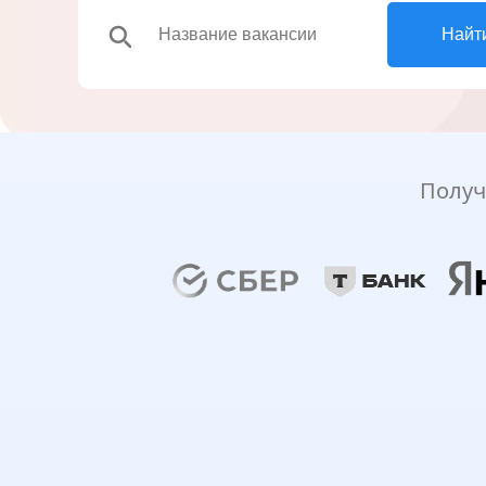
search
Найт
Получ