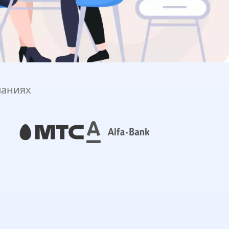
паниях