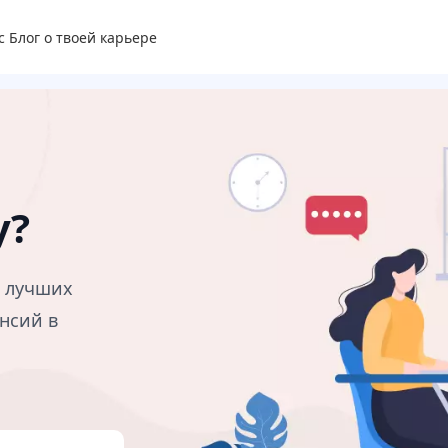
с
Блог о твоей карьере
у?
в лучших
нсий в