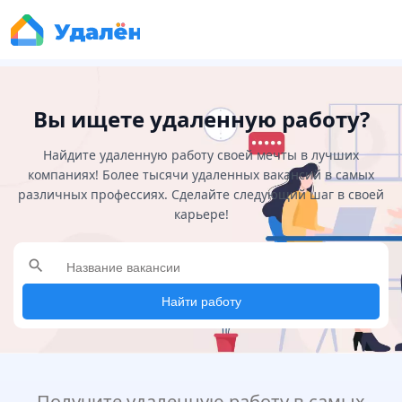
Вы ищете удаленную работу?
Найдите удаленную работу своей мечты в лучших
компаниях! Более тысячи удаленных вакансий в самых
различных профессиях. Сделайте следующий шаг в своей
карьере!
search
Найти работу
Получите удаленную работу в самых