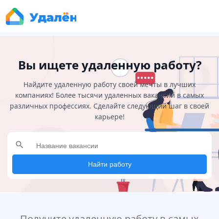
Вы ищете удаленную работу?
Найдите удаленную работу своей мечты в лучших
компаниях! Более тысячи удаленных вакансий в самых
различных профессиях. Сделайте следующий шаг в своей
карьере!
search
Найти работу
Получите удаленную работу в самых