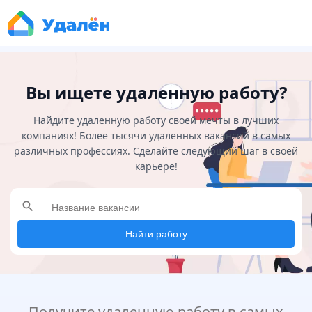
Вы ищете удаленную работу?
Найдите удаленную работу своей мечты в лучших
компаниях! Более тысячи удаленных вакансий в самых
различных профессиях. Сделайте следующий шаг в своей
карьере!
search
Найти работу
Получите удаленную работу в самых