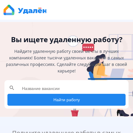
Вы ищете удаленную работу?
Найдите удаленную работу своей мечты в лучших
компаниях! Более тысячи удаленных вакансий в самых
различных профессиях. Сделайте следующий шаг в своей
карьере!
search
Найти работу
Получите удаленную работу в самых